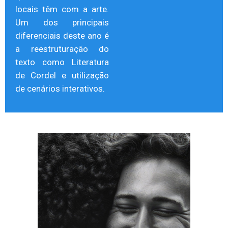
locais têm com a arte.
Um dos principais
diferenciais deste ano é
a reestruturação do
texto como Literatura
de Cordel e utilização
de cenários interativos.